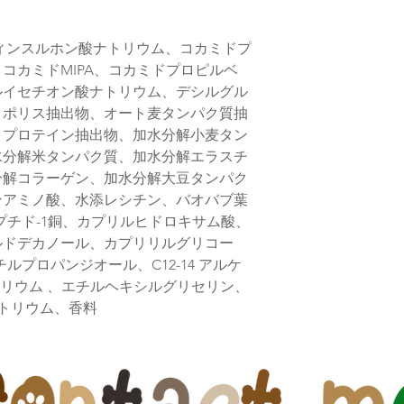
また、当店在庫はメ
りますが、タイミン
レフィンスルホン酸ナトリウム、コカミドプ
す
コカミドMIPA、コカミドプロピルベ
ルイセチオン酸ナトリウム、デシルグル
ロポリス抽出物、オート麦タンパク質抽
クプロテイン抽出物、加水分解小麦タン
水分解米タンパク質、加水分解エラスチ
分解コラーゲン、加水分解大豆タンパク
ンアミノ酸、水添レシチン、バオバブ葉
プチド-1銅、カプリルヒドロキサム酸、
ルドデカノール、カプリリルグリコー
ルプロパンジオール、C12-14 アルケ
ナトリウム 、エチルヘキシルグリセリン、
ナトリウム、香料