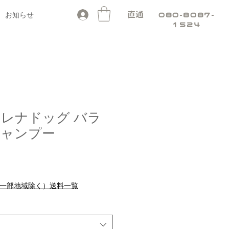
お知らせ
直通
080-8087-
1524
G レナドッグ バラ
シャンプー
セ
り
ー
ル
料（一部地域除く）送料一覧
価
格