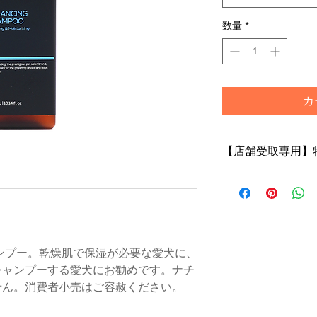
数量
*
カ
【店舗受取専用】
【店舗受取専用】特
トで「店舗受取」を
※店舗受取特別価格
はご注文の修正また
がございますのであ
店頭受取での納期は
ンプー。乾燥肌で保湿が必要な愛犬に、
でございます
シャンプーする愛犬にお勧めです。ナチ
※購入のタイミング
せん。消費者小売はご容赦ください。
いますが、特別な理
下さい