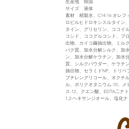
生産地 韓国
サイズ 液体
素材 精製水、C14-16 オ
ロピルヒドロキシスルタイン、
タイン、グリセリン、ココイ
コシド、ココグルコシド、プ
出物、カイコ繭抽出物、ミル
パク質、加水分解シルク、加
ン、加水分解ケラチン、加水
質、シルクパウダー、ケラチ
抽出物、セラミドNP、トリペ
ブチレングリコール、オクチ
ル、ポリクオタニウム-10、メチ
ス-12、クエン酸、EDTA二
1,2-ヘキサンジオール、塩化