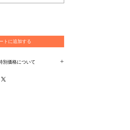
ートに追加する
特別価格について
別価格でご購入希望のお客様はカー
ご選択ください
で通常発送をご選択いただいた場合
は一旦キャンセルをさせて頂く場合
らためてご注文下さいませ
メーカー在庫のあるもので5日程度
や商品によって前後する場合もござ
由がない限り上記納期以内とお考え