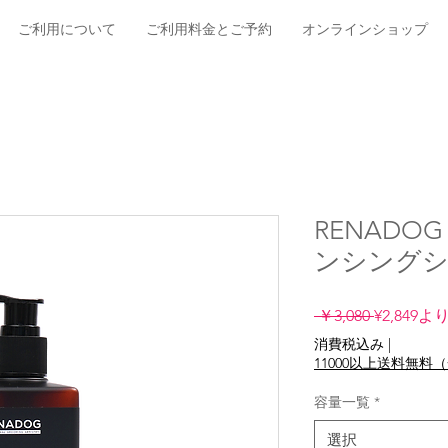
ご利用について
ご利用料金とご予約
オンラインショップ
RENADO
ンシング
通
 ￥3,080 
¥2,849
よ
常
消費税込み
|
価
11000以上送料無
格
容量一覧
*
選択