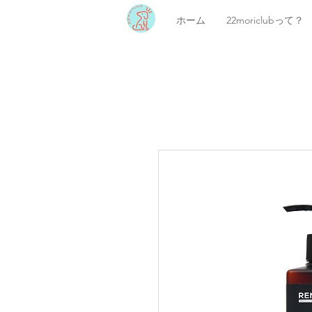
ホーム
22moriclubって？