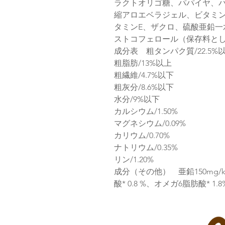
ラクトオリゴ糖、パパイヤ、
縮アロエベラジェル、ビタミン
タミンE、ザクロ、硫酸亜鉛一
ストコフェロール（保存料と
成分表 粗タンパク質/22.5%
粗脂肪/13%以上
粗繊維/4.7%以下
粗灰分/8.6%以下
水分/9%以下
カルシウム/1.50%
マグネシウム/0.09%
カリウム/0.70%
ナトリウム/0.35%
リン/1.20%
成分（その他） 亜鉛150mg/k
酸* 0.8 %、オメガ6脂肪酸* 1.