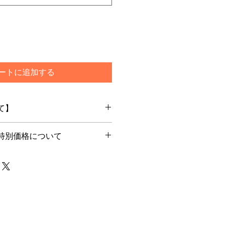
ートに追加する
て】
特別価格について
文を頂いてからメーカー最新ロット
します
別価格でご購入希望のお客様はカー
ご選択ください
で通常発送をご選択いただいた場合
は一旦キャンセルをさせて頂く場合
らためてご注文下さいませ
メーカー在庫のあるもので5日程度