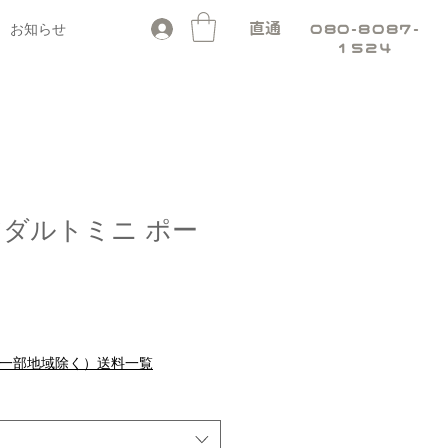
お知らせ
直通
080-8087-
1524
ro アダルトミニ ポー
セ
り
ー
ル
料（一部地域除く）送料一覧
価
格