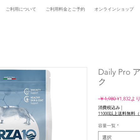
ご利用について
ご利用料金とご予約
オンラインショップ
Daily P
ク
通
 ￥1,980 
¥1,832
よ
常
消費税込み
|
価
11000以上送料無
格
容量一覧
*
選択