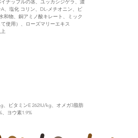
パイナップルの茎、ユッカシジゲラ、濃
※購入のタイミング
いますが、特別な理
A、塩化 コリン、DL-メチオニン、ビ
下さい
水和物、銅アミノ酸キレート、ミック
また、当店在庫はメ
して使用）、ローズマリーエキス
りますが、タイミン
以上
す
g、ビタミンE 262IU/kg、オメガ3脂肪
8%、ヨウ素1.9%