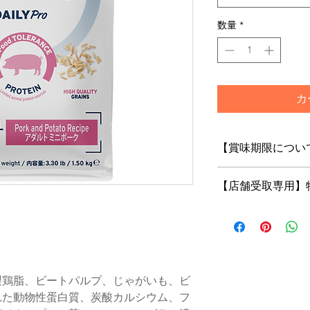
数量
*
カ
【賞味期限につい
フードは鮮度が命！
【店舗受取専用】
当店はお客様にご注
の商品をお届けいた
【店舗受取専用】特
トで「店舗受取」を
※店舗受取特別価格
はご注文の修正また
がございますのであ
製鶏脂、ビートパルプ、じゃがいも、ビ
店頭受取での納期は
れた動物性蛋白質、炭酸カルシウム、フ
でございます