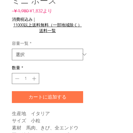
ミニ ホース
通
セ
 ￥1,980 
¥1,832
より
常
ー
消費税込み
|
価
ル
11000以上送料無料（一部地域除く）
格
価
送料一覧
格
容量一覧
*
数量
*
カートに追加する
生産地 イタリア
サイズ 小粒
素材 馬肉、きび、全エンドウ