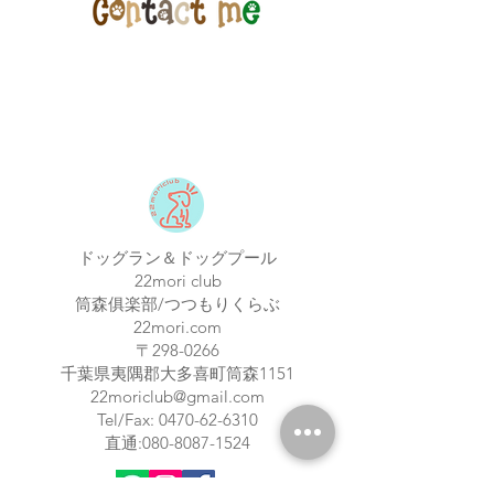
択いただいた場合はご注文の修正また
は一旦キャンセルをさせて頂く場合が
ございますのであらためてご注文下さ
いませ
店頭受取での納期はメーカー在庫のあ
るもので5日程度でございます
※購入のタイミングや商品によって前
後する場合もございますが、特別な理
由がない限り上記納期以内とお考え下
さい
また、当店在庫はメーカー国内在庫と
ドッグラン＆ドッグプール
リンクいたしておりますが、タイミン
22mori club
グにより売り切れる場合もございます
筒森俱楽部/つつもりくらぶ
22mori.com
〒298-0266
​千葉県夷隅郡大多喜町筒森1151
22moriclub@gmail.com
Tel/Fax:
0470-62-6310
​直通:
080-8087-1524