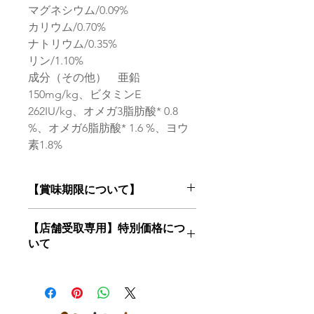
マグネシウム/0.09%
カリウム/0.70%
ナトリウム/0.35%
リン/1.10%
成分（その他） 亜鉛
150mg/kg、ビタミンE
262IU/kg、オメガ3脂肪酸* 0.8
%、オメガ6脂肪酸* 1.6 %、ヨウ
素1.8%
【賞味期限について】
フードは鮮度が命！
【店舗受取専用】特別価格につ
当店はお客様にご注文を頂いてからメ
いて
ーカー最新ロットの商品をお届けいた
します
【店舗受取専用】特別価格でご購入希
望のお客様はカートで「店舗受取」を
ご選択ください
※店舗受取特別価格で通常発送をご選