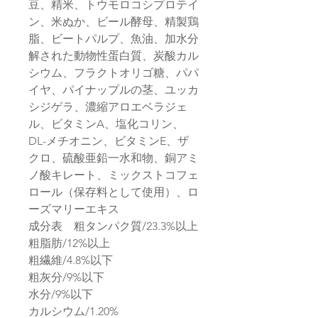
豆、精米、トウモロコシプロテイ
ン、米ぬか、ビール酵母、精製鶏
脂、ビートパルプ、魚油、加水分
解された動物性蛋白質、炭酸カル
シウム、フラクトオリゴ糖、パパ
イヤ、パイナップルの茎、ユッカ
シジゲラ、濃縮アロエベラジェ
ル、ビタミンA、塩化コリン、
DL-メチオニン、ビタミンE、ザ
クロ、硫酸亜鉛一水和物、銅アミ
ノ酸キレート、ミックストコフェ
ロール（保存料として使用）、ロ
ーズマリーエキス
成分表 粗タンパク質/23.3%以上
粗脂肪/12%以上
粗繊維/4.8%以下
粗灰分/9%以下
水分/9%以下
カルシウム/1.20%