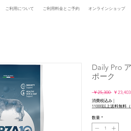
ご利用について
ご利用料金とご予約
オンラインショップ
Daily P
ポーク
通
 ￥25,300 
￥23,403
常
消費税込み
|
価
11000以上送料無
格
数量
*