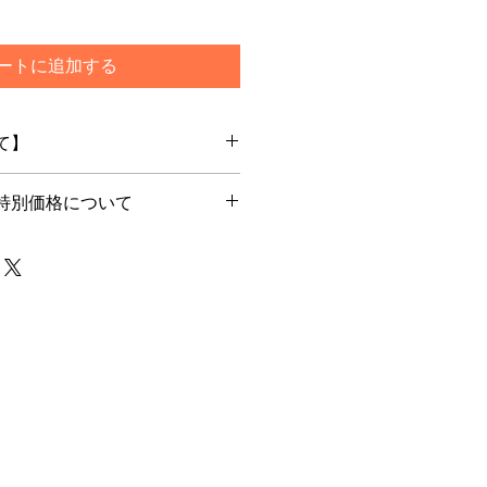
ートに追加する
て】
特別価格について
文を頂いてからメーカー最新ロット
します
別価格でご購入希望のお客様はカー
ご選択ください
で通常発送をご選択いただいた場合
は一旦キャンセルをさせて頂く場合
らためてご注文下さいませ
メーカー在庫のあるもので5日程度
や商品によって前後する場合もござ
由がない限り上記納期以内とお考え
ーカー国内在庫とリンクいたしてお