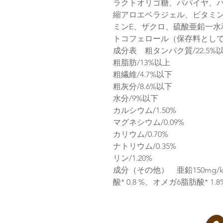
ラクトオリゴ糖、パパイヤ、
縮アロエベラジェル、ビタミン
ミンE、ザクロ、硫酸亜鉛一水
トコフェロール（保存料とし
成分表 粗タンパク質/22.5%
粗脂肪/13%以上
粗繊維/4.7%以下
粗灰分/8.6%以下
水分/9%以下
カルシウム/1.50%
マグネシウム/0.09%
カリウム/0.70%
ナトリウム/0.35%
リン/1.20%
成分（その他） 亜鉛150mg/k
酸* 0.8 %、オメガ6脂肪酸* 1.