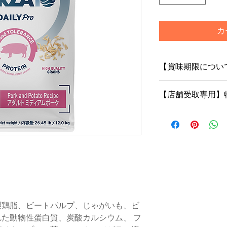
カ
【賞味期限につい
フードは鮮度が命！
【店舗受取専用】
当店はお客様にご注
の商品をお届けいた
【店舗受取専用】特
トで「店舗受取」を
※店舗受取特別価格
はご注文の修正また
がございますのであ
店頭受取での納期は
でございます
※購入のタイミング
いますが、特別な理
製鶏脂、ビートパルプ、じゃがいも、ビ
下さい
た動物性蛋白質、炭酸カルシウム、 フ
また、当店在庫はメ