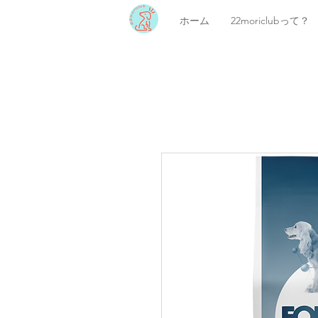
ホーム
22moriclubって？