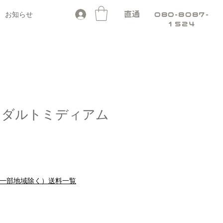
お知らせ
直通
080-8087-
1524
ro アダルトミディアム
セ
ー
ル
料（一部地域除く）送料一覧
価
格