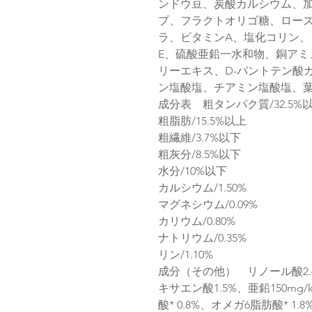
ンドウ豆、炭酸カルシウム、
プ、フラクトオリゴ糖、ロー
ラ、ビタミンA、塩化コリン、
E、硫酸亜鉛一水和物、銅アミ
リーエキス、D-パントテン酸
ン塩酸塩、チアミン塩酸塩、葉
成分表 粗タンパク質/32.5%
粗脂肪/15.5%以上
粗繊維/3.7%以下
粗灰分/8.5%以下
水分/10%以下
カルシウム/1.50%
マグネシウム/0.09%
カリウム/0.80%
ナトリウム/0.35%
リン/1.10%
成分（その他） リノール酸2
キサエン酸1.5%、亜鉛150mg/
酸* 0.8%、オメガ6脂肪酸* 1.