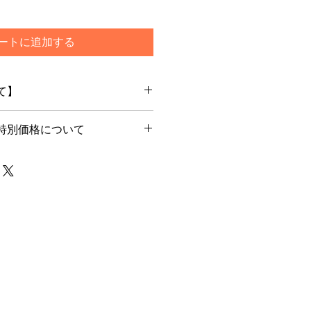
ートに追加する
て】
特別価格について
文を頂いてからメーカー最新ロット
します
別価格でご購入希望のお客様はカー
ご選択ください
で通常発送をご選択いただいた場合
は一旦キャンセルをさせて頂く場合
らためてご注文下さいませ
メーカー在庫のあるもので5日程度
や商品によって前後する場合もござ
由がない限り上記納期以内とお考え
ーカー国内在庫とリンクいたしてお