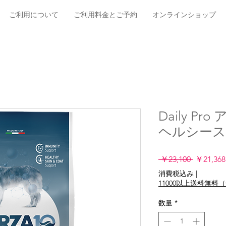
ご利用について
ご利用料金とご予約
オンラインショップ
Daily P
ヘルシー
通
 ￥23,100 
￥21,368
常
消費税込み
|
価
11000以上送料無
格
数量
*