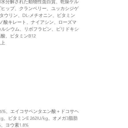
加水分解された動物性蛋白質、乾燥ケル
りますが、タイミン
す
ズヒップ、クランベリー、ユッカシジゲ
タウリン、DL-メチオニン、ビタミン
ノ酸キレート、ナイアシン、ローズマ
カルシウム、リボフラビン、ピリドキシ
酸、ビタミンB12
以上
.6%、エイコサペンタエン酸＋ドコサヘ
kg、ビタミンE 262IU/kg、オメガ3脂肪
8%、ヨウ素1.8%