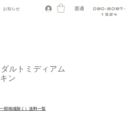
お知らせ
直通
080-8087-
1524
ro アダルトミディアム
スキン
セ
ー
ル
料（一部地域除く）送料一覧
価
格