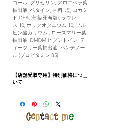
コール, グリセリン, アロエベラ葉
抽出液, ベタイン, 香料, 塩, コカミ
ド DEA, 海塩(死海塩), ラウレ
ス-10, ポリクオタニウム-10, ソル
ビン酸カリウム , ローズマリー葉
抽出油, DMDM ヒダントイン, テ
ィーツリー葉抽出油, パンテノー
ル (プロビタミン B5)
【店舗受取専用】特別価格につ
いて
【店舗受取専用】特別価格でご購入希
望のお客様はカートで「店舗受取」を
ご選択ください
※店舗受取特別価格で通常発送をご選
択いただいた場合はご注文の修正また
は一旦キャンセルをさせて頂く場合が
ございますのであらためてご注文下さ
いませ