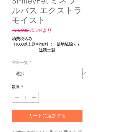
SmileyPet ミネラ
ルバス エクストラ
モイスト
通
セ
 ￥6,930 
¥5,544
より
常
ー
消費税込み
|
価
ル
11000以上送料無料（一部地域除く）
格
価
送料一覧
格
容量一覧
*
数量
*
カートに追加する