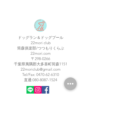
店頭受取での納期はメーカー在庫のあ
るもので5日程度でございます
※購入のタイミングや商品によって前
後する場合もございますが、特別な理
由がない限り上記納期以内とお考え下
さい
また、当店在庫はメーカー国内在庫と
ドッグラン＆ドッグプール
リンクいたしておりますが、タイミン
22mori club
グにより売り切れる場合もございます
筒森俱楽部/つつもりくらぶ
22mori.com
〒298-0266
​千葉県夷隅郡大多喜町筒森1151
22moriclub@gmail.com
Tel/Fax:
0470-62-6310
​直通:
080-8087-1524