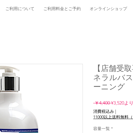
ご利用について
ご利用料金とご予約
オンラインショップ
【店舗受取専用
ネラルバ
ーニング
通
 ￥4,400 
¥3,520
よ
常
消費税込み
|
価
11000以上送料無
格
容量一覧
*