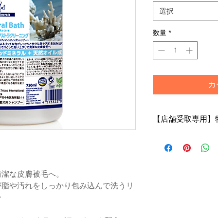
選択
数量
*
カ
【店舗受取専用】
【店舗受取専用】特
トで「店舗受取」を
※店舗受取特別価格
はご注文の修正また
清潔な皮膚被毛へ。
がございますのであ
が脂や汚れをしっかり包み込んで洗うリ
店頭受取での納期は
ー
でございます
※購入のタイミング