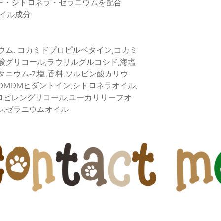
いますが、特別な理
ー・シトロネラ・ゼラニウムを配合
下さい
イル成分
また、当店在庫はメ
りますが、タイミン
す
ウム, コカミドプロピルベタイン,コカミ
ン酸グリコール,ラウリルグルコシド,海塩
ニウム-7,塩,香料,ソルビン酸カリウ
DMDMヒダントイン,シトロネラオイル,
ロピレングリコール,ユーカリリーフオ
ル,ゼラニウムオイル