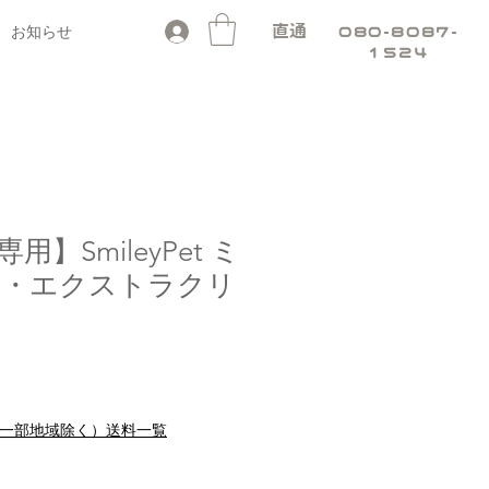
お知らせ
直通
080-8087-
1524
】SmileyPet ミ
ス・エクストラクリ
セ
り
ー
ル
料（一部地域除く）送料一覧
価
格