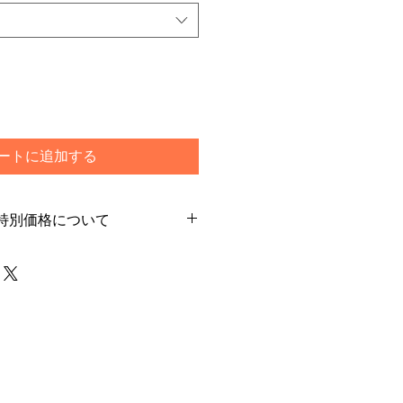
ートに追加する
特別価格について
別価格でご購入希望のお客様はカー
ご選択ください
で通常発送をご選択いただいた場合
は一旦キャンセルをさせて頂く場合
らためてご注文下さいませ
メーカー在庫のあるもので5日程度
や商品によって前後する場合もござ