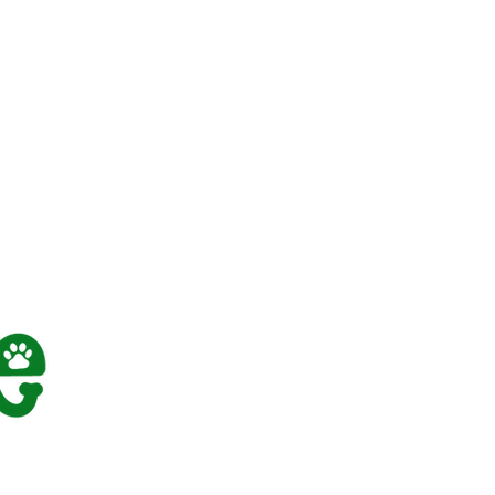
由がない限り上記納期以内とお考え
ーカー国内在庫とリンクいたしてお
グにより売り切れる場合もございま