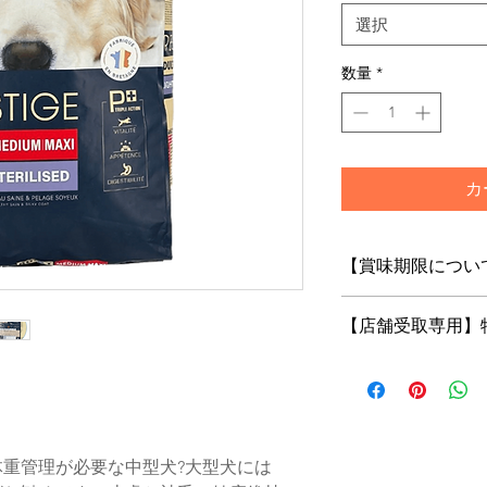
選択
数量
*
カ
【賞味期限につい
フードは鮮度が命！
【店舗受取専用】
当店はお客様にご注
の商品をお届けいた
【店舗受取専用】特
トで「店舗受取」を
※店舗受取特別価格
はご注文の修正また
がございますのであ
体重管理が必要な中型犬?大型犬には
店頭受取での納期は