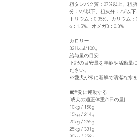
粗タンパク質：27%以上、粗
分：9%以下、粗灰分：7%以下、
トリウム：0.35%、カリウム：0
6：1.5%、オメガ3：0.8%
カロリー
321kcal/100g
給与量の目安
下記の目安量を年齢や活動量に
ださい。
※愛犬が常に新鮮で清潔な水
◼️活発に運動する
[成犬の適正体重/1日の量]
10kg / 158g
15kg / 214g
20kg / 265g
25kg / 331g
30kg / 359g