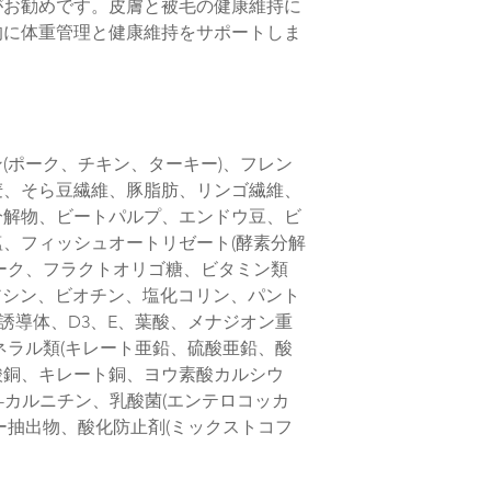
がお勧めです。皮膚と被毛の健康維持に
でございます
的に体重管理と健康維持をサポートしま
※購入のタイミング
いますが、特別な理
下さい
また、当店在庫はメ
りますが、タイミン
す
(ポーク、チキン、ターキー)、フレン
麦、そら豆繊維、豚脂肪、リンゴ繊維、
分解物、ビートパルプ、エンドウ豆、ビ
、フィッシュオートリゼート(酵素分解
ーク、フラクトオリゴ糖、ビタミン類
ナイアシン、ビオチン、塩化コリン、パント
誘導体、D3、E、葉酸、メナジオン重
ネラル類(キレート亜鉛、硫酸亜鉛、酸
酸銅、キレート銅、ヨウ素酸カルシウ
-カルニチン、乳酸菌(エンテロコッカ
ー抽出物、酸化防止剤(ミックストコフ