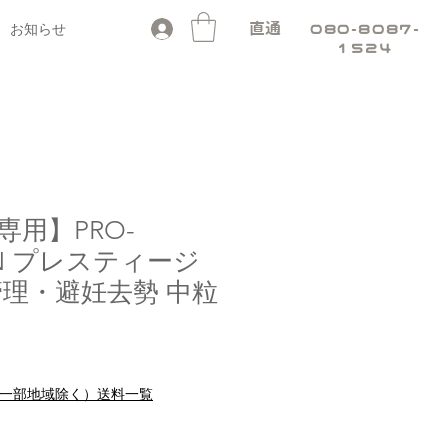
お知らせ
直通
080-8087-
1524
専用】PRO-
ION プレスティージ
管理・避妊去勢 中粒
セ
り
ー
ル
料（一部地域除く）送料一覧
価
格