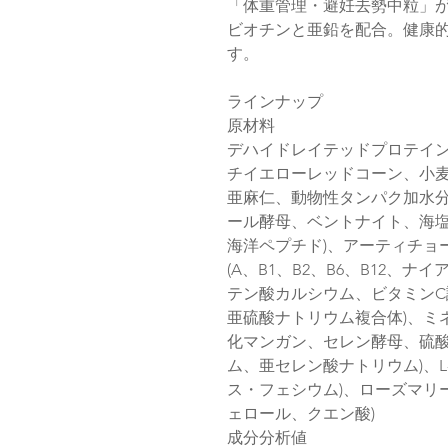
「体重管理・避妊去勢中粒」
ビオチンと亜鉛を配合。健康
す。
ラインナップ
原材料
デハイドレイテッドプロテイン
チイエローレッドコーン、小
亜麻仁、動物性タンパク加水
ール酵母、ベントナイト、海塩
海洋ペプチド)、アーティチョ
(A、B1、B2、B6、B12、
テン酸カルシウム、ビタミンC
亜硫酸ナトリウム複合体)、ミ
化マンガン、セレン酵母、硫
ム、亜セレン酸ナトリウム)、L
ス・フェシウム)、ローズマリ
ェロール、クエン酸)
成分分析値