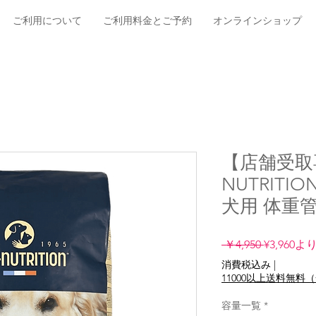
ご利用について
ご利用料金とご予約
オンラインショップ
【店舗受取
NUTRIT
犬用 体重
通
 ￥4,950 
¥3,960
よ
常
消費税込み
|
価
11000以上送料無
格
容量一覧
*