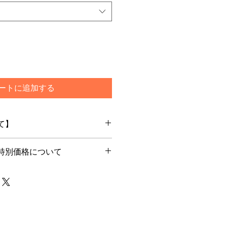
ートに追加する
て】
特別価格について
文を頂いてからメーカー最新ロット
します
別価格でご購入希望のお客様はカー
ご選択ください
で通常発送をご選択いただいた場合
は一旦キャンセルをさせて頂く場合
らためてご注文下さいませ
メーカー在庫のあるもので5日程度