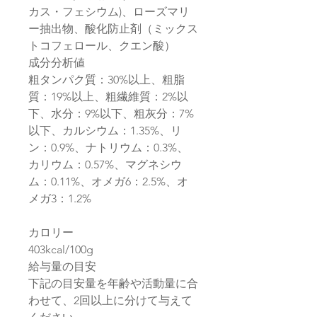
カス・フェシウム)、ローズマリ
ー抽出物、酸化防止剤（ミックス
トコフェロール、クエン酸）
成分分析値
粗タンパク質：30%以上、粗脂
質：19%以上、粗繊維質：2%以
下、水分：9%以下、粗灰分：7%
以下、カルシウム：1.35%、リ
ン：0.9%、ナトリウム：0.3%、
カリウム：0.57%、マグネシウ
ム：0.11%、オメガ6：2.5%、オ
メガ3：1.2%
カロリー
403kcal/100g
給与量の目安
下記の目安量を年齢や活動量に合
わせて、2回以上に分けて与えて