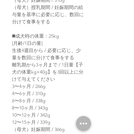
（母犬）妊娠期間 / 310g
（母犬）授乳期間 / 妊娠期間の給
与量を基準に必要に応じ、数回に
分けて食事をする
◼️成犬時の体重：25kg
[月齢/1日の量]
生後4週目から / 必要に応じ、少
量を数回に分けて食事をする
離乳期から3ヶ月まで / 1日量【子
犬の体重kg×40g】を3回以上に分
けて与えてください
3〜4ヶ月 / 266g
4〜6ヶ月 / 310g
6〜8ヶ月 / 338g
8〜10ヶ月 / 343g
10〜12ヶ月 / 342g
12〜15ヶ月 / 339g
（母犬）妊娠期間 / 366g