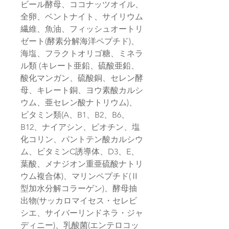
ビール酵母、ココナッツオイル、
全卵、ベントナイト、サイリウム
繊維、魚油、フィッシュオートリ
ゼート(酵素分解海洋ペプチド)、
海塩、フラクトオリゴ糖、ミネラ
ル類 (キレート亜鉛、硫酸亜鉛、
酸化マンガン、硫酸銅、セレン酵
母、キレート銅、ヨウ素酸カルシ
ウム、亜セレン酸ナトリウム)、
ビタミン類(A、B1、B2、B6、
B12、ナイアシン、ビオチン、塩
化コリン、パントテン酸カルシウ
ム、ビタミンC誘導体、D3、E、
葉酸、メナジオン重亜硫酸ナトリ
ウム複合体)、マリンペプチド(Ⅱ
型加水分解コラーゲン)、酵母抽
出物(サッカロマイセス・セレビ
シエ、サイバーリンドネラ・ジャ
ディニー)、乳酸菌(エンテロコッ