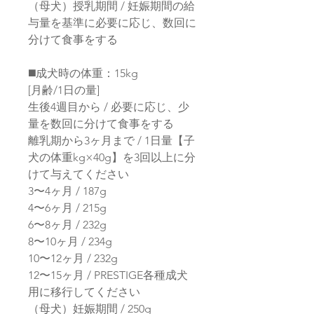
（母犬）授乳期間 / 妊娠期間の給
与量を基準に必要に応じ、数回に
分けて食事をする
◼️成犬時の体重：15kg
[月齢/1日の量]
生後4週目から / 必要に応じ、少
量を数回に分けて食事をする
離乳期から3ヶ月まで / 1日量【子
犬の体重kg×40g】を3回以上に分
けて与えてください
3〜4ヶ月 / 187g
4〜6ヶ月 / 215g
6〜8ヶ月 / 232g
8〜10ヶ月 / 234g
10〜12ヶ月 / 232g
12〜15ヶ月 / PRESTIGE各種成犬
用に移行してください
（母犬）妊娠期間 / 250g