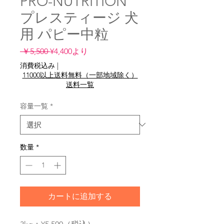
PRO-NUTRITION
プレスティージ 犬
用 パピー中粒
通
セ
 ￥5,500 
¥4,400
より
常
ー
消費税込み
|
価
ル
11000以上送料無料（一部地域除く）
格
価
送料一覧
格
容量一覧
*
数量
*
カートに追加する