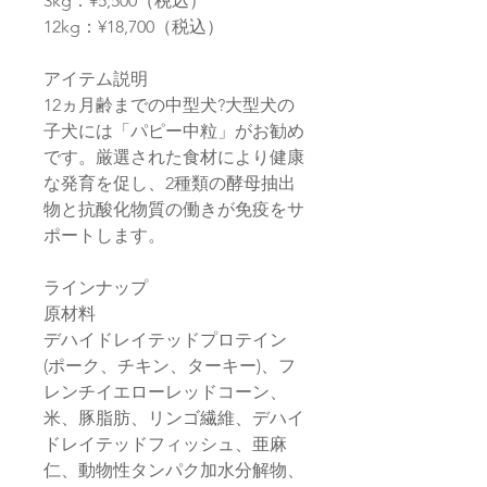
3kg：¥5,500（税込）
12kg：¥18,700（税込）
アイテム説明
12ヵ月齢までの中型犬?大型犬の
子犬には「パピー中粒」がお勧め
です。厳選された食材により健康
な発育を促し、2種類の酵母抽出
物と抗酸化物質の働きが免疫をサ
ポートします。
ラインナップ
原材料
デハイドレイテッドプロテイン
(ポーク、チキン、ターキー)、フ
レンチイエローレッドコーン、
米、豚脂肪、リンゴ繊維、デハイ
ドレイテッドフィッシュ、亜麻
仁、動物性タンパク加水分解物、