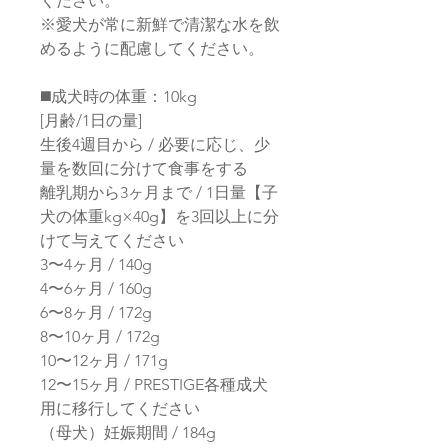
ください。
※愛犬が常に新鮮で清潔な水を飲
めるように配慮してください。
◼️成犬時の体重：10kg
[月齢/1日の量]
生後4週目から / 必要に応じ、少
量を数回に分けて食事をする
離乳期から3ヶ月まで / 1日量【子
犬の体重kg×40g】を3回以上に分
けて与えてください
3〜4ヶ月 / 140g
4〜6ヶ月 / 160g
6〜8ヶ月 / 172g
8〜10ヶ月 / 172g
10〜12ヶ月 / 171g
12〜15ヶ月 / PRESTIGE各種成犬
用に移行してください
（母犬）妊娠期間 / 184g