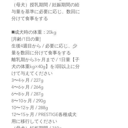
（母犬）授乳期間 / 妊娠期間の給
与量を基準に必要に応じ、数回に
分けて食事をする
◼️成犬時の体重：20kg
[月齢/1日の量]
生後4週目から / 必要に応じ、少
量を数回に分けて食事をする
離乳期から3ヶ月まで / 1日量【子
犬の体重kg×40g】を3回以上に分
けて与えてください
3〜4ヶ月 / 227g
4〜6ヶ月 / 264g
6〜8ヶ月 / 287g
8〜10ヶ月 / 290g
10〜12ヶ月 / 288g
12〜15ヶ月 / PRESTIGE各種成犬
用に移行してください