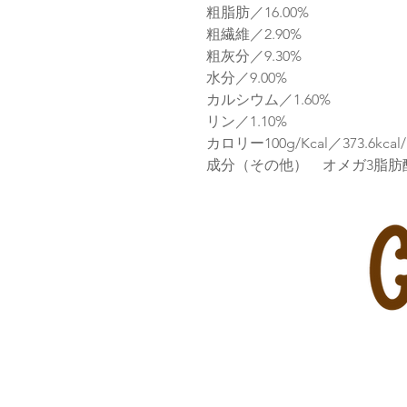
粗脂肪／16.00%
粗繊維／2.90%
粗灰分／9.30%
水分／9.00%
カルシウム／1.60%
リン／1.10%
カロリー100g/Kcal／373.6kcal/
成分（その他） オメガ3脂肪酸 2