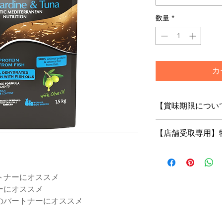
数量
*
カ
【賞味期限につい
フードは鮮度が命！
【店舗受取専用】
当店はお客様にご注
の商品をお届けいた
【店舗受取専用】特
トで「店舗受取」を
※店舗受取特別価格
トナーにオススメ
はご注文の修正また
ーにオススメ
がございますのであ
のパートナーにオススメ
店頭受取での納期は
でございます