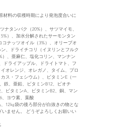
※購入のタイミング
いますが、特別な理
下さい
（原材料の収穫時期により発泡度合いに
また、当店在庫はメ
りますが、タイミン
イツナタンパク（20%）、サツマイモ、
す
5%）、加水分解されたサーモンタン
ココナッツオイル（3%）、オリーブオ
ェルン、ドライチコリ（イヌリンとフルク
5%）、亜麻仁、塩化コリン、マンナン
リン、ドライアップル、ドライトマト、フ
ライオレンジ、オレガノ、タイム、プロ
カス・フェシウム）、ビタミンE（一
、鉄、亜鉛、ビタミンB12、ビオチ
、ビタミンA、ビタミンB2、銅、マン
B6、ヨウ素、葉酸
、12㎏袋の後ろ部分が白抜きの物とな
ざいません。 どうぞよろしくお願いい
%