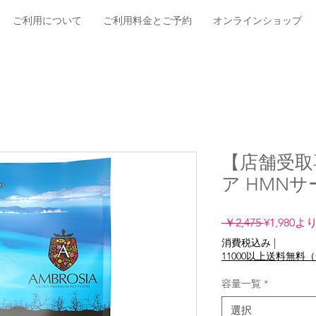
ご利用について
ご利用料金とご予約
オンラインショップ
【店舗受取
ア HMN
通
 ￥2,475 
¥1,980
よ
常
消費税込み
|
価
11000以上送料無
格
容量一覧
*
選択