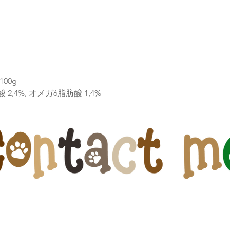
100g
,4%, オメガ6脂肪酸 1,4%