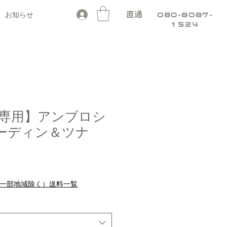
お知らせ
直通
080-8087-
1524
専用】アンブロシ
サーディン＆ツナ
セ
り
ー
ル
料（一部地域除く）送料一覧
価
格