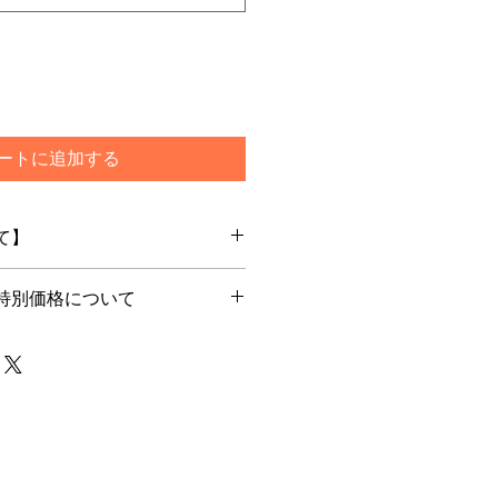
ートに追加する
て】
特別価格について
文を頂いてからメーカー最新ロット
します
別価格でご購入希望のお客様はカー
ご選択ください
で通常発送をご選択いただいた場合
は一旦キャンセルをさせて頂く場合
らためてご注文下さいませ
メーカー在庫のあるもので5日程度