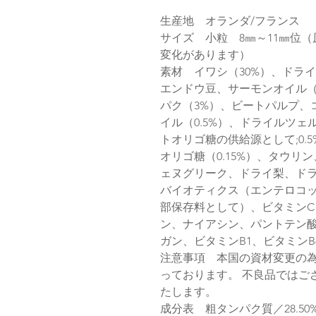
生産地 オランダ/フランス
サイズ 小粒 8㎜～11㎜位
変化があります）
素材 イワシ（30%）、ドラ
エンドウ豆、サーモンオイル（
パク（3%）、ビートパルプ、
イル（0.5%）、ドライルツ
トオリゴ糖の供給源として;0.
オリゴ糖（0.15%）、タウ
ェヌグリーク、ドライ梨、ド
バイオティクス（エンテロコッ
部保存料として）、ビタミンC
ン、ナイアシン、パントテン酸
ガン、ビタミンB1、ビタミン
注意事項 本国の資材変更の為
っております。 不良品ではご
たします。
成分表 粗タンパク質／28.50