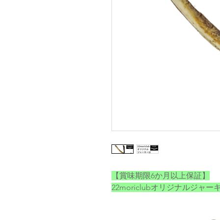
【賞味期限6か月以上保証】
22moriclubオリジナルジ