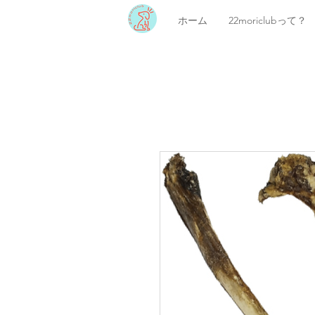
ホーム
22moriclubって？