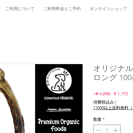
ご利用について
ご利用料金とご予約
オンラインショップ
オリジナル
ロング 100
通
セ
 ￥1,290 
￥1,193
常
ー
消費税込み
|
価
ル
11000以上送料無
格
価
格
数量
*