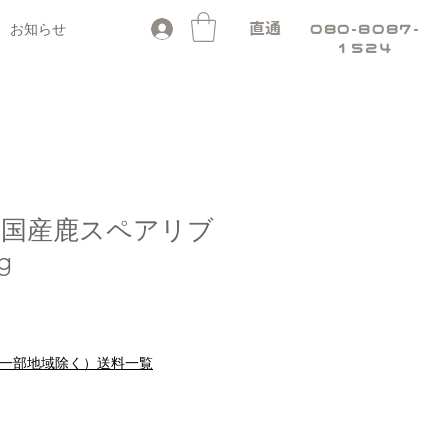
お知らせ
直通
080-8087-
1524
国産鹿スペアリブ
g
料（一部地域除く）送料一覧