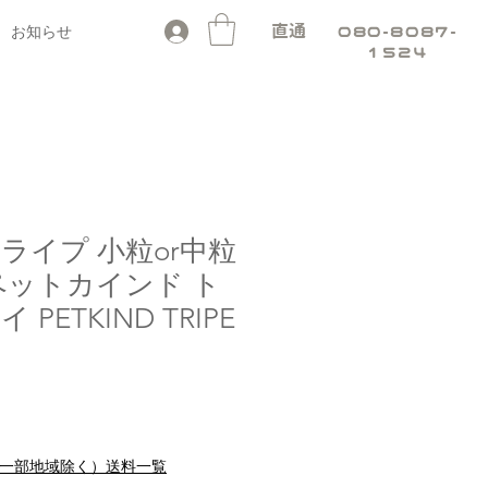
お知らせ
直通
080-8087-
1524
ライプ 小粒or中粒
ペットカインド ト
PETKIND TRIPE
e
料（一部地域除く）送料一覧