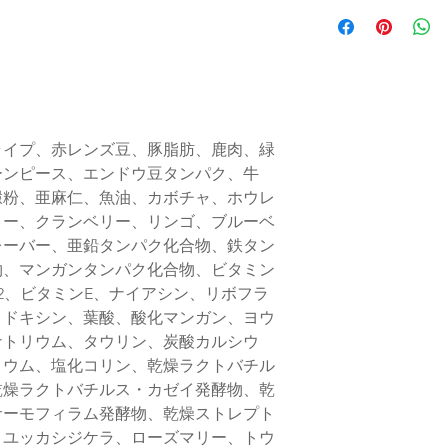
【店舗受取専用】
はカートで「店舗
※店舗受取特別価
た場合はご注文の
せて頂く場合がご
下さいませ
ライプ、赤レンズ豆、豚脂肪、鹿肉、緑
店頭受取での納期
ーンピース、エンドウ豆タンパク、牛
日程度でございま
澱粉、亜麻仁、魚油、カボチャ、ホウレ
※購入のタイミン
リー、クランベリー、リンゴ、ブルーベ
もございますが、
レーバー、亜鉛タンパク化合物、鉄タン
以内とお考え下さ
物、マンガンタンパク化合物、ビタミン
また、当店在庫は
B12、ビタミンE、ナイアシン、リボフラ
しておりますが、
リドキシン、葉酸、酸化マンガン、ヨウ
合もございます
ナトリウム、タウリン、炭酸カルシウ
リウム、塩化コリン、乾燥ラクトバチル
乾燥ラクトバチルス・カゼイ発酵物、乾
サーモフィラム発酵物、乾燥ストレプト
、ユッカシジケラ、ローズマリー、トウ