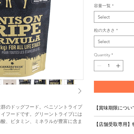
容量一覧
*
Select
粒の大きさ
*
Select
Quantity
*
抜群のドッグフード。ベニソントライプ
【賞味期限につい
ライフードです。グリーントライプには
フードは鮮度が命
肪酸、ビタミン、ミネラルが豊富に含ま
【店舗受取専用】
当店はお客様にご
ロットの商品をお