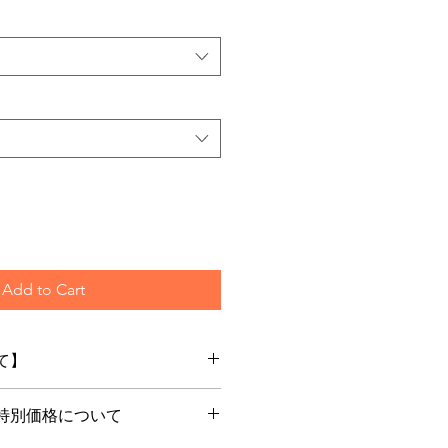
Add to Cart
て】
！
特別価格について
注文を頂いてからメーカー最新
届けいたします