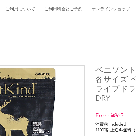
ご利用について
ご利用料金とご予約
オンラインショップ
ベニソント
各サイズ 
ライプドライ 
DRY
Pric
From ¥865
消費税 Included
|
11000以上送料無