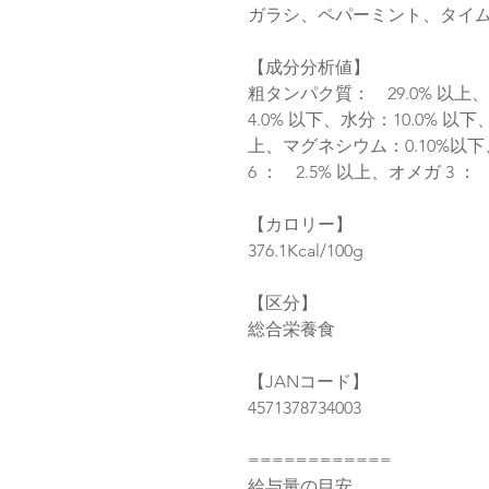
ガラシ、ペパーミント、タイ
【成分分析値】
粗タンパク質： 29.0% 以上
4.0% 以下、水分：10.0% 以
上、マグネシウム：0.10%以下
6 ： 2.5% 以上、オメガ 3 ： 
【カロリー】
376.1Kcal/100g
【区分】
総合栄養食
【JANコード】
4571378734003
============
給与量の目安