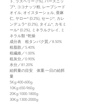
ト, ラズベリー (1%), パースニッ
プ*, ココナッツ粉, レープシード
オイル, オイスターシェル, 亜麻
仁, ヤロー* (0.2%), セージ*, カレ
ンデュラ* (0.2%), タイム*, カモミ
ール* (0.2%), ミネラルクレイ, ミ
ネラル類 *乾燥
成分表 租タンパク質／8.50%
租脂肪／5.40%
租繊維／1.00%
租灰分／0.90%
水分／81.20%
給餌量の目安 体重:一日の給餌
量
5Kg:400-600g
10Kg:650-960g
20Kg:1000-1800g
30Kg:1300-2000g