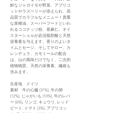
鮮なジャガイモや野菜、アプリコ
ットやラズベリーが添えられ、高
品質でカラフルなメニュー！貴重
な菜種油、スーパーフードといわ
れるココナッツ粉、亜麻仁、オイ
スターシェルが必須脂肪酸と天然
栄養素を与えます。香りのよいタ
イムとセージ、そしてヤロー、カ
レンデュラ、カモミールの配合
は、山の風味だけでなく、二次的
植物物質、天然の栄養素、繊維も
含みます。
生産地 ドイツ
素材 牛の心臓 (37%), 牛の肺
(12%), じゃがいも (10%), 牛のレバ
ー (6%), リンゴ, キュウリ, レッド
ビート, トマト (3%), アプリコッ