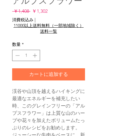
アルプスフラワー
通
セ
 ￥1,408 
￥1,302
常
ー
消費税込み
|
価
ル
11000以上送料無料（一部地域除く）
格
価
送料一覧
格
数量
*
カートに追加する
渓谷や山頂を越えるハイキングに
最適なエネルギーを補充したい
時、このグレインフリーの「アル
プスフラワー」は上質な山のハー
ブや花々を加えたボリュームたっ
ぷりのレシピをお勧めします。
ジューシーな牛肉をベースに、新