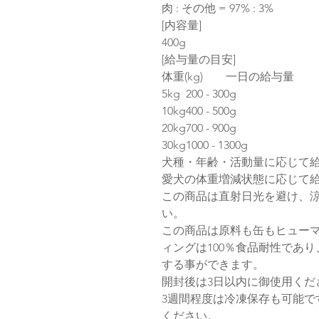
肉 : その他 = 97% : 3%
[内容量]
400g
[給与量の目安]
体重(kg) 一日の給与量
5kg
200 - 300g
10kg
400 - 500g
20kg
700 - 900g
30kg
1000 - 1300g
犬種・年齢・活動量に応じて
愛犬の体重増減状態に応じて
この商品は直射日光を避け、
い。
この商品は原料も缶もヒュー
ィングは100％食品耐性であ
する事ができます。
開封後は3日以内に御使用くだ
3週間程度は冷凍保存も可能で
ください。