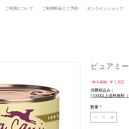
ご利用について
ご利用料金とご予約
オンラインショップ
ピュアミー
通
セ
 ￥1,408 
￥1,302
常
ー
消費税込み
|
価
ル
11000以上送料無
格
価
格
数量
*