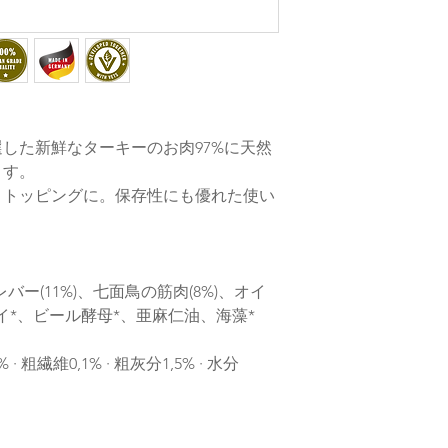
した新鮮なターキーのお肉97%に天然
ます。
、トッピングに。保存性にも優れた使い
バー(11%)、七面鳥の筋肉(8%)、オイ
イ*、ビール酵母*、亜麻仁油、海藻*
· 粗繊維0,1% · 粗灰分1,5% · 水分