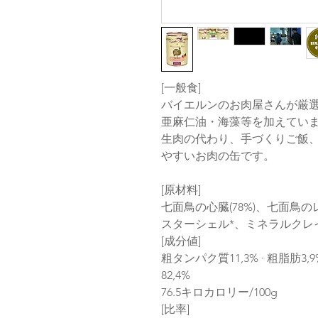
[一般食]
バイエルンのお肉屋さんが厳選
亜麻仁油・海藻等を加えてい
生肉の代わり、手づくりご飯
やすいお肉の缶です。
[原材料]
七面鳥の心臓(78%)、七面鳥のレ
スターシェル*、ミネラルクレ
[成分値]
粗タンパク質11,3% · 粗脂肪3,9% 
82,4%
76.5キロカロリー/100g
[比率]