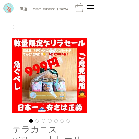
直通
080-8087-1524
テラカニス