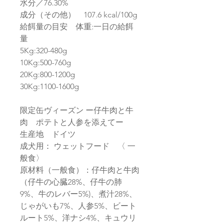
水分／76.30%
成分（その他） 107.6 kcal/100g
給餌量の目安 体重:一日の給餌
量
5Kg:320-480g
10Kg:500-760g
20Kg:800-1200g
30Kg:1100-1600g
限定缶ヴィーズン ー仔牛肉と牛
肉 ポテトと人参を添えてー
生産地 ドイツ
成犬用： ウェットフード 〈 一
般食〉
原材料（一般食）：仔牛肉と牛肉
（仔牛の心臓28%、仔牛の肺
9%、牛のレバー5%)、煮汁28%、
じゃがいも7%、人参5%、ビート
ルート5%、洋ナシ4%、キュウリ