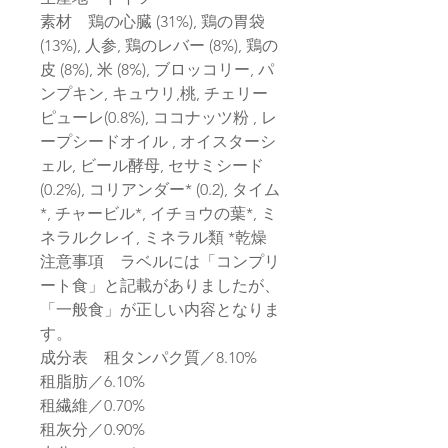
素材 鶏の心臓 (31%), 鶏の胃袋
(13%), 人参, 鶏のレバー (8%), 鶏の
皮 (8%), 米 (8%), ブロッコリー, パ
ンプキン, キュウリ,桃, チェリー
ピューレ(0.8%), ココナッツ粉 , レ
ープシードオイル , オイスターシ
ェル, ビール酵母, セサミシード
(0.2%), コリアンダー* (0.2), タイム
*, チャービル*, イチョウの葉*, ミ
ネラルクレイ, ミネラル類 *乾燥
注意事項 ラベルには「コンプリ
ート食」と記載がありましたが、
「一般食」が正しい内容となりま
す。
成分表 租タンパク質／8.10%
租脂肪／6.10%
租繊維／0.70%
租灰分／0.90%