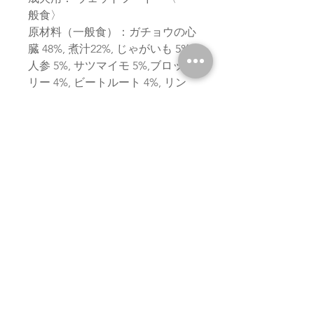
般食〉
原材料（一般食）：ガチョウの心
臓 48%, 煮汁22%, じゃがいも 5%,
人参 5%, サツマイモ 5%,ブロッコ
リー 4%, ビートルート 4%, リン
ゴ 2%,マンダリン 1%, ココナッツ
粉 1% *, リンゴンベリー 1%, 栗,
レープシードオイル, ココナッツ
フレーク 1% *, オイスターシェル
*, ローズマリー *, パセリ *, カル
ダモン *, アニスシード *, ローズ
ヒップの皮* 乾燥*
・粗タンパク: 8,0% ・ 粗脂
質:5.7%・粗繊維: 1.6% ・粗灰分:
1,0%・水分:79.0% ・代謝エネル
ギー：74.09kcal/100g