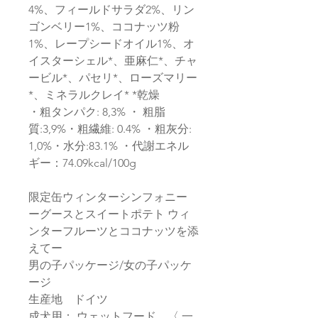
4%、フィールドサラダ2%、リン
ゴンベリー1%、ココナッツ粉
1%、レープシードオイル1%、オ
イスターシェル*、亜麻仁*、チャ
ービル*、パセリ*、ローズマリー
*、ミネラルクレイ* *乾燥
・粗タンパク: 8,3% ・ 粗脂
質:3,9%・粗繊維: 0.4% ・粗灰分:
1,0%・水分:83.1% ・代謝エネル
ギー：74.09kcal/100g
限定缶ウィンターシンフォニー
ーグースとスイートポテト ウィ
ンターフルーツとココナッツを添
えてー
男の子パッケージ/女の子パッケ
ージ
生産地 ドイツ
成犬用： ウェットフード 〈 一