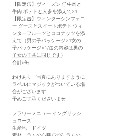
【限定缶】ヴィーズン 仔牛肉と
牛肉 ポテトと人参を添えて×1
【限定缶】ウィンターシンフォニ
ー グースとスイートポテト ウィ
ンターフルーツとココナッツを添
えて（男の子パッケージ×1女の
子パッケージ×1/
缶の内容は男の
子女の子共に同じです
）
合計6缶
わけあり：写真にありますように
ラベルにマジックがついている場
合がございます
予めご了承くださいませ
フラワーメニュー イングリッシ
ュローズ
生産地 ドイツ
素材 ラムの心臓 (51%), ラムの