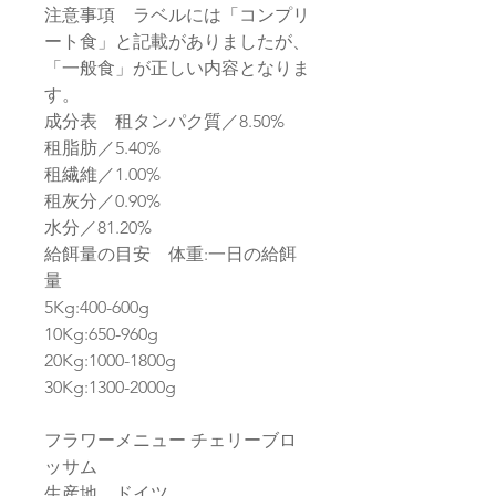
注意事項 ラベルには「コンプリ
ート食」と記載がありましたが、
「一般食」が正しい内容となりま
す。
成分表 租タンパク質／8.50%
租脂肪／5.40%
租繊維／1.00%
租灰分／0.90%
水分／81.20%
給餌量の目安 体重:一日の給餌
量
5Kg:400-600g
10Kg:650-960g
20Kg:1000-1800g
30Kg:1300-2000g
フラワーメニュー チェリーブロ
ッサム
生産地 ドイツ