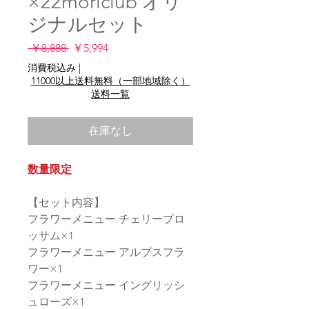
×22moriclub オリ
ジナルセット
通
セ
 ￥8,888 
￥5,994
常
ー
消費税込み
|
価
ル
11000以上送料無料（一部地域除く）
格
価
送料一覧
格
在庫なし
数量限定
【セット内容】
フラワーメニュー チェリーブロ
ッサム×1
フラワーメニュー アルプスフラ
ワー×1
フラワーメニュー イングリッシ
ュローズ×1