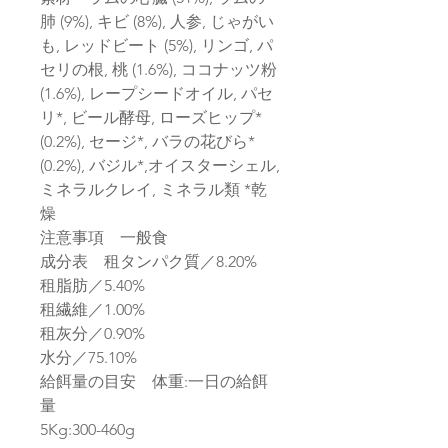
肺 (9%), キビ (8%), 人参, じゃがい
も, レッドビート (5%), リンゴ, パ
セリの根, 桃 (1.6%), ココナッツ粉
(1.6%), レープシードオイル, パセ
リ*, ビール酵母, ローズヒップ*
(0.2%), セージ*, バラの花びら*
(0.2%), バジル*,オイスターシェル,
ミネラルクレイ, ミネラル類 *乾
燥
注意事項 一般食
成分表 租タンパク質／8.20%
租脂肪／5.40%
租繊維／1.00%
租灰分／0.90%
水分／75.10%
給餌量の目安 体重:一日の給餌
量
5Kg:300-460g