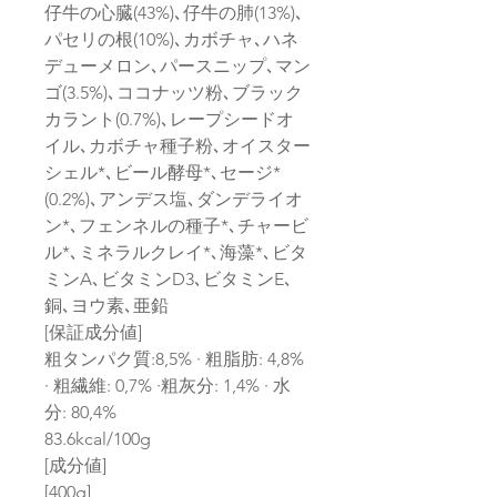
仔牛の心臓(43%)､仔牛の肺(13%)､
パセリの根(10%)､カボチャ､ハネ
デューメロン､パースニップ､マン
ゴ(3.5%)､ココナッツ粉､ブラック
カラント(0.7%)､レープシードオ
イル､カボチャ種子粉､オイスター
シェル*､ビール酵母*､セージ*
(0.2%)､アンデス塩､ダンデライオ
ン*､フェンネルの種子*､チャービ
ル*､ミネラルクレイ*､海藻*､ビタ
ミンA､ビタミンD3､ビタミンE､
銅､ヨウ素､亜鉛
[保証成分値]
粗タンパク質:8,5% · 粗脂肪: 4,8%
· 粗繊維: 0,7% ·粗灰分: 1,4% · 水
分: 80,4%
83.6kcal/100g
[成分値]
[400g]