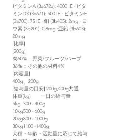
ビタミンA (3a672a): 4000 IE · ビタ
ミンD3 (3a671): 500 IE · ビタミンE
(3a700): 75 IE · 銅 (3b405): 2mg · ヨ
ウ素 (3b201): 0,8mg ·亜鉛 (3b603):
20mg
[比率]
[200g]
肉60％：野菜/フルーツ/ハーブ
36％：その他の材料4％
[内容量]
400g、200g
[給与量の目安] 200g,400g共通
体重(kg) 一日の給与量
5kg
300 - 400g
10kg
500 - 600g
20kg
800 - 1000g
30kg
1100 -1400g
犬種・年齢・活動量に応じて給与