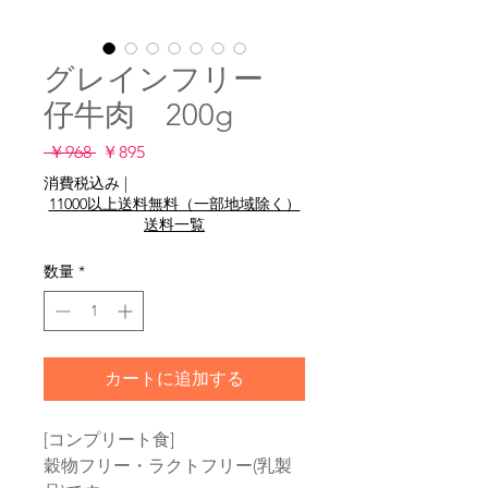
グレインフリー
仔牛肉 200g
通
セ
 ￥968 
￥895
常
ー
消費税込み
|
価
ル
11000以上送料無料（一部地域除く）
格
価
送料一覧
格
数量
*
カートに追加する
[コンプリート食]
穀物フリー・ラクトフリー(乳製