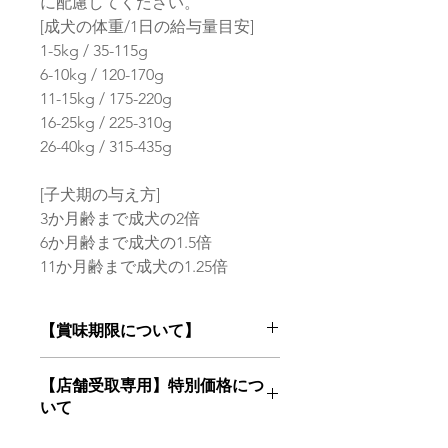
に配慮してください。
[成犬の体重/1日の給与量目安]
1-5kg / 35-115g
6-10kg / 120-170g
11-15kg / 175-220g
16-25kg / 225-310g
26-40kg / 315-435g
[子犬期の与え方]
3か月齢まで成犬の2倍
6か月齢まで成犬の1.5倍
11か月齢まで成犬の1.25倍
【賞味期限について】
フードは鮮度が命！
【店舗受取専用】特別価格につ
当店はお客様にご注文を頂いてからメ
いて
ーカー最新ロットの商品をお届けいた
します
【店舗受取専用】特別価格でご購入希