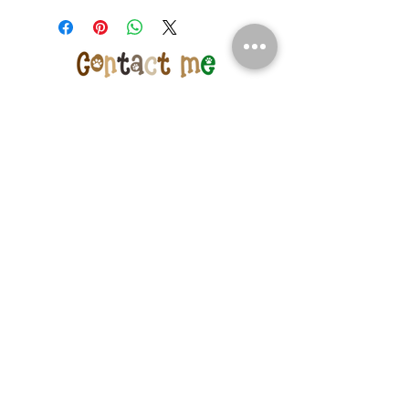
望のお客様はカートで「店舗受取」を
ご選択ください
※店舗受取特別価格で通常発送をご選
択いただいた場合はご注文の修正また
は一旦キャンセルをさせて頂く場合が
ございますのであらためてご注文下さ
いませ
店頭受取での納期はメーカー在庫のあ
るもので5日程度でございます
※購入のタイミングや商品によって前
後する場合もございますが、特別な理
由がない限り上記納期以内とお考え下
さい
また、当店在庫はメーカー国内在庫と
ドッグラン＆ドッグプール
リンクいたしておりますが、タイミン
22mori club
グにより売り切れる場合もございます
筒森俱楽部/つつもりくらぶ
22mori.com
〒298-0266
​千葉県夷隅郡大多喜町筒森1151
22moriclub@gmail.com
Tel/Fax:
0470-62-6310