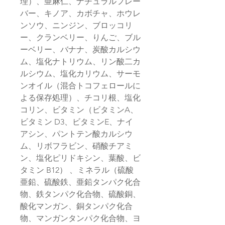
理）、亜麻仁、ナチュラルフレー
バー、キノア、カボチャ、ホウレ
ンソウ、ニンジン、ブロッコリ
ー、クランベリー、りんご、ブル
ーベリー、バナナ、炭酸カルシウ
ム、塩化ナトリウム、リン酸二カ
ルシウム、塩化カリウム、サーモ
ンオイル（混合トコフェロールに
よる保存処理）、チコリ根、塩化
コリン、ビタミン（ビタミンA、
ビタミン D3、ビタミンE、ナイ
アシン、パントテン酸カルシウ
ム、リボフラビン、硝酸チアミ
ン、塩化ピリドキシン、葉酸、ビ
タミン B12） 、ミネラル（硫酸
亜鉛、硫酸鉄、亜鉛タンパク化合
物、鉄タンパク化合物、硫酸銅、
酸化マンガン、銅タンパク化合
物、マンガンタンパク化合物、ヨ