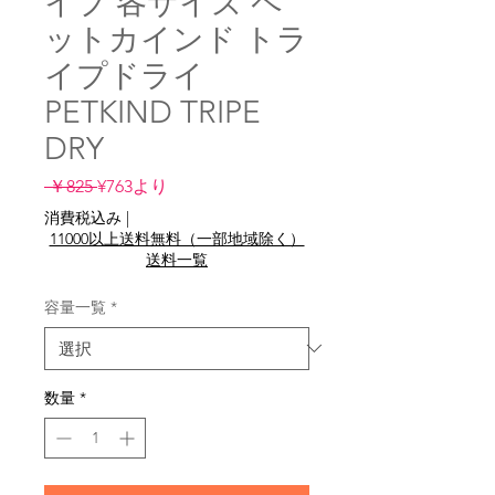
イプ 各サイズ ペ
ットカインド トラ
イプドライ
PETKIND TRIPE
DRY
通
セ
 ￥825 
¥763
より
常
ー
消費税込み
|
価
ル
11000以上送料無料（一部地域除く）
格
価
送料一覧
格
容量一覧
*
数量
*