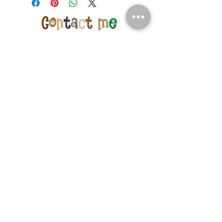
ご選択ください
※店舗受取特別価格で通常発送をご選
択いただいた場合はご注文の修正また
は一旦キャンセルをさせて頂く場合が
ございますのであらためてご注文下さ
いませ
店頭受取での納期はメーカー在庫のあ
るもので5日程度でございます
※購入のタイミングや商品によって前
後する場合もございますが、特別な理
由がない限り上記納期以内とお考え下
さい
また、当店在庫はメーカー国内在庫と
ドッグラン＆ドッグプール
リンクいたしておりますが、タイミン
22mori club
グにより売り切れる場合もございます
筒森俱楽部/つつもりくらぶ
22mori.com
〒298-0266
​千葉県夷隅郡大多喜町筒森1151
22moriclub@gmail.com
Tel/Fax:
0470-62-6310
​直通:
080-8087-1524