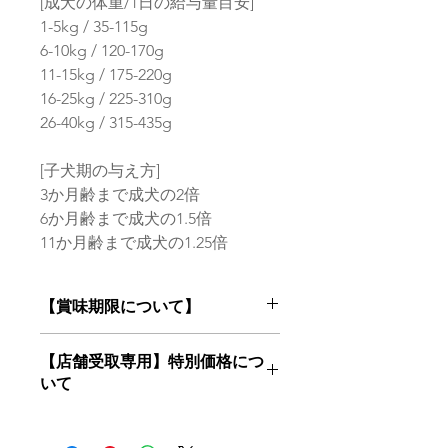
[成犬の体重/1日の給与量目安]
1-5kg / 35-115g
6-10kg / 120-170g
11-15kg / 175-220g
16-25kg / 225-310g
26-40kg / 315-435g
[子犬期の与え方]
3か月齢まで成犬の2倍
6か月齢まで成犬の1.5倍
11か月齢まで成犬の1.25倍
【賞味期限について】
フードは鮮度が命！
【店舗受取専用】特別価格につ
当店はお客様にご注文を頂いてからメ
いて
ーカー最新ロットの商品をお届けいた
します
【店舗受取専用】特別価格でご購入希
望のお客様はカートで「店舗受取」を