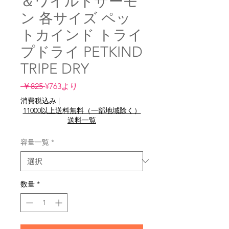
＆ワイルドサーモ
ン 各サイズ ペッ
トカインド トライ
プドライ PETKIND
TRIPE DRY
通
セ
 ￥825 
¥763
より
常
ー
消費税込み
|
価
ル
11000以上送料無料（一部地域除く）
格
価
送料一覧
格
容量一覧
*
数量
*