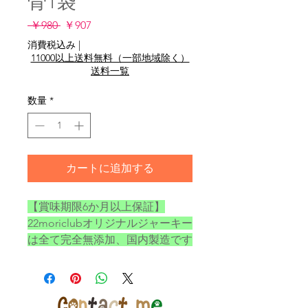
骨1袋
通
セ
 ￥980 
￥907
常
ー
消費税込み
|
価
ル
11000以上送料無料（一部地域除く）
格
価
送料一覧
格
数量
*
カートに追加する
【賞味期限6か月以上保証】
22moriclubオリジナルジャーキー
は全て完全無添加、国内製造です