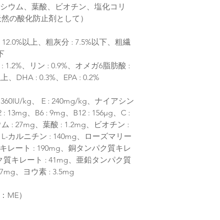
カルシウム、葉酸、ビオチン、塩化コリ
天然の酸化防止剤として）
: 12.0%以上、粗灰分 : 7.5%以下、粗繊
下
1.2%、リン : 0.9%、オメガ6脂肪酸 :
HA : 0.3%、EPA : 0.2%
 1360IU/kg、 E : 240mg/kg、ナイアシン
: 13mg、B6 : 9mg、B12 : 156μg、C :
 27mg、葉酸 : 1.2mg、ビオチン :
g、L-カルニチン : 140mg、ローズマリー
質キレート : 190mg、銅タンパク質キレ
ク質キレート : 41mg、亜鉛タンパク質
37mg、ヨウ素 : 3.5mg
ー：ME）