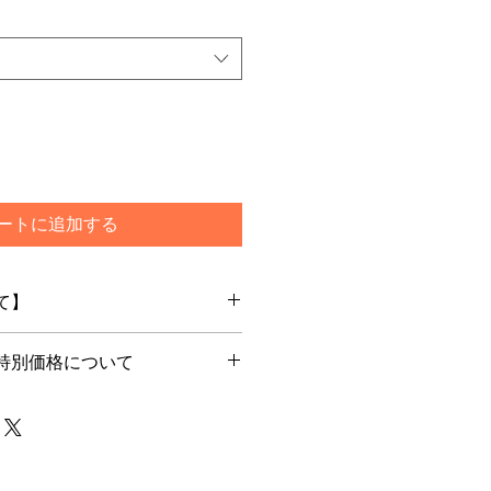
格
ートに追加する
て】
特別価格について
文を頂いてからメーカー最新ロット
します
別価格でご購入希望のお客様はカー
ご選択ください
で通常発送をご選択いただいた場合
は一旦キャンセルをさせて頂く場合