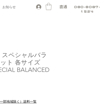
お知らせ
直通
080-8087-
1524
 スペシャルバラ
ット 各サイズ
ECIAL BALANCED
セ
り
ー
ル
料（一部地域除く）送料一覧
価