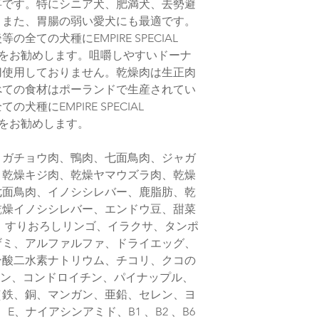
がございますのであ
事です。特にシニア犬、肥満犬、去勢避
店頭受取での納期は
。また、胃腸の弱い愛犬にも最適です。
でございます
全ての犬種にEMPIRE SPECIAL
※購入のタイミング
ることをお勧めします。咀嚼しやすいドーナ
いますが、特別な理
切使用しておりません。乾燥肉は生正肉
下さい
べての食材はポーランドで生産されてい
また、当店在庫はメ
種にEMPIRE SPECIAL
りますが、タイミン
す
ことをお勧めします。
、ガチョウ肉、鴨肉、七面鳥肉、ジャガ
、乾燥キジ肉、乾燥ヤマウズラ肉、乾燥
七面鳥肉、イノシシレバー、鹿脂肪、乾
乾燥イノシシレバー、エンドウ豆、甜菜
、すりおろしリンゴ、イラクサ、タンポ
ザミ、アルファルファ、ドライエッグ、
ン酸二水素ナトリウム、チコリ、クコの
ミン、コンドロイチン、パイナップル、
（鉄、銅、マンガン、亜鉛、セレン、ヨ
E、ナイアシンアミド、B1 、B2 、B6