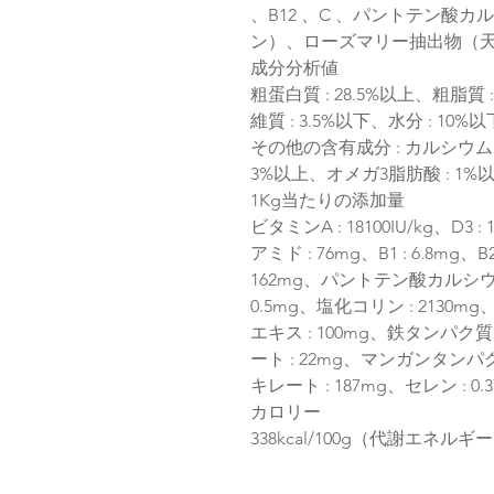
、B12 、C 、パントテン酸
ン）、ローズマリー抽出物（
成分分析値
粗蛋白質 : 28.5%以上、粗脂質 
維質 : 3.5%以下、水分 : 10%以
その他の含有成分 : カルシウム : 
3%以上、オメガ3脂肪酸 : 1%以上、D
1Kg当たりの添加量
ビタミンA : 18100IU/kg、D3 :
アミド : 76mg、B1 : 6.8mg、B2 
162mg、パントテン酸カルシウム :
0.5mg、塩化コリン : 2130m
エキス : 100mg、鉄タンパク
ート : 22mg、マンガンタンパ
キレート : 187mg、セレン : 0.
カロリー
338kcal/100g（代謝エネルギ