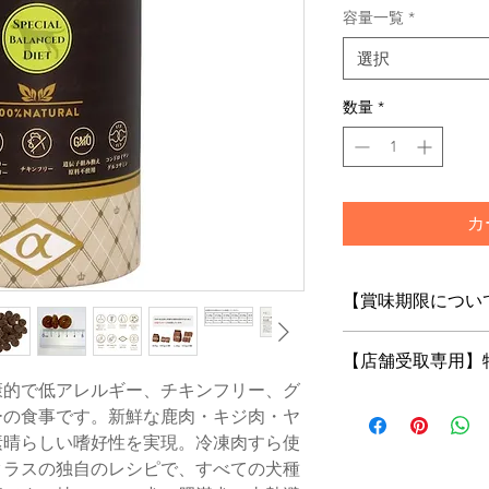
容量一覧
*
選択
数量
*
カ
【賞味期限につい
フードは鮮度が命！
【店舗受取専用】
当店はお客様にご注
の商品をお届けいた
康的で低アレルギー、チキンフリー、グ
【店舗受取専用】特
ーの食事です。新鮮な鹿肉・キジ肉・ヤ
トで「店舗受取」を
素晴らしい嗜好性を実現。冷凍肉すら使
※店舗受取特別価格
クラスの独自のレシピで、すべての犬種
はご注文の修正また