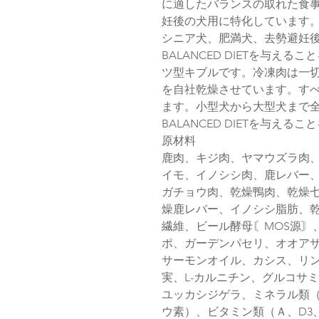
に適したバランスの取れた食
妊後の犬用に特化しています
シニア犬、肥満犬、去勢避妊後等の
BALANCED DIETを与え
ツ型キブルです。冷凍肉は一
を自社乾燥させています。す
ます。小型犬から大型犬まで全ての犬
BALANCED DIETを与える
原材料
鹿肉、キジ肉、ヤマウズラ肉
イモ、イノシシ肉、鹿レバー
ガチョウ肉、乾燥鴨肉、乾燥
燥鹿レバー、イノシシ脂肪、
繊維、ビール酵母〘MOS源〙
ポ、ガーデンパセリ、オオア
サーモンオイル、カシス、リ
実、L-カルニチン、グルコサ
ユッカシジゲラ、ミネラル類
ウ素）、ビタミン類（Ａ、D3、 