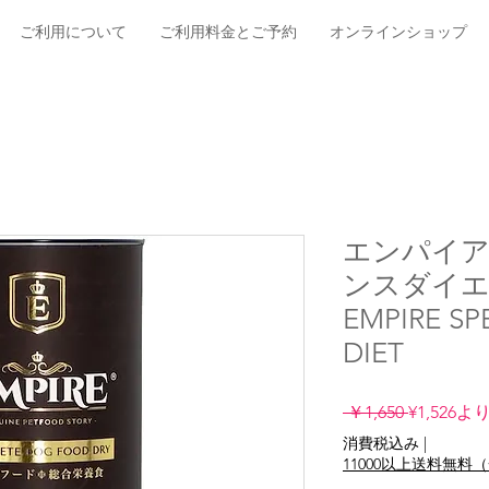
ご利用について
ご利用料金とご予約
オンラインショップ
エンパイア
ンスダイエ
EMPIRE SP
DIET
通
 ￥1,650 
¥1,526
よ
常
消費税込み
|
価
11000以上送料無
格