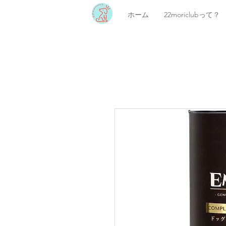
ホーム
22moriclubって？