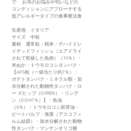
で お耳のお悩みや匂いなどの
コンディションにアプローチする
低アレルギータイプの食事療法食
生産地 イタリア
サイズ 中粒
素材 通常粒：精米・デハイドレ
イテッドフィッシュ（エアドライ
されて乾燥した魚肉）（19％）・
米ぬか・トウモロコシタンパク・
【AFS粒（一袋当たり約7％）：
ポテトタンパク・ミネラル類・加
水分解された動物性タンパク・ロ
ー ズヒップ（0.098%）・リンデ
ン（0.0147％）】・魚油
（4％）・トウモロコシ胚芽油・
ビートパルプ・海藻（アスコフィ
ルム結節）・加水分解された動物
性タンパク・マンナンオリゴ糖