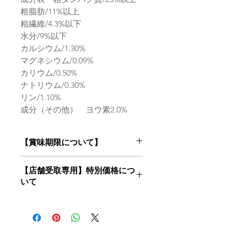
粗脂肪/11%以上
粗繊維/4.3%以下
水分/9%以下
カルシウム/1.30%
マグネシウム/0.09%
カリウム/0.50%
ナトリウム/0.30%
リン/1.10%
成分（その他） ヨウ素2.0%
【賞味期限について】
フードは鮮度が命！
【店舗受取専用】特別価格につ
当店はお客様にご注文を頂いてからメ
いて
ーカー最新ロットの商品をお届けいた
します
【店舗受取専用】特別価格でご購入希
望のお客様はカートで「店舗受取」を
ご選択ください