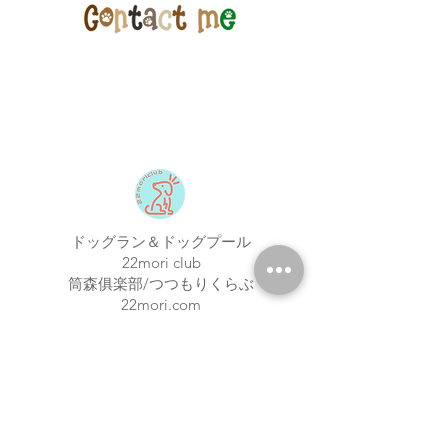
※店舗受取特別価格で通常発送をご選
択いただいた場合はご注文の修正また
は一旦キャンセルをさせて頂く場合が
ございますのであらためてご注文下さ
いませ
店頭受取での納期はメーカー在庫のあ
るもので5日程度でございます
※購入のタイミングや商品によって前
後する場合もございますが、特別な理
由がない限り上記納期以内とお考え下
さい
また、当店在庫はメーカー国内在庫と
ドッグラン＆ドッグプール
リンクいたしておりますが、タイミン
22mori club
グにより売り切れる場合もございます
筒森俱楽部/つつもりくらぶ
22mori.com
〒298-0266
​千葉県夷隅郡大多喜町筒森1151
22moriclub@gmail.com
Tel/Fax:
0470-62-6310
​直通:
080-8087-1524