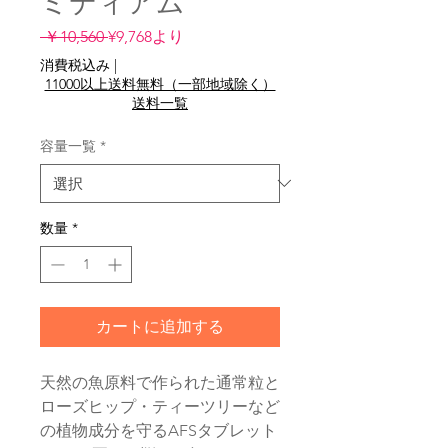
ミディアム
通
セ
 ￥10,560 
¥9,768
より
常
ー
消費税込み
|
価
ル
11000以上送料無料（一部地域除く）
格
価
送料一覧
格
容量一覧
*
数量
*
カートに追加する
天然の魚原料で作られた通常粒と
ローズヒップ・ティーツリーなど
の植物成分を守るAFSタブレット