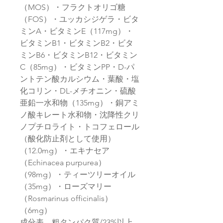
（MOS）・フラクトオリゴ糖
（FOS）・ユッカシジゲラ・ビタ
ミンA・ビタミンE（117mg）・
ビタミンB1・ビタミンB2・ビタ
ミンB6・ビタミンB12・ビタミン
C（85mg）・ビタミンPP・D-パ
ントテン酸カルシウム・葉酸・塩
化コリン・DL-メチオニン・硫酸
亜鉛一水和物（135mg）・銅アミ
ノ酸キレート水和物・沈降性クリ
ノプチロライト・トコフェロール
（酸化防止剤として使用）
（12.0mg）・エキナセア
（Echinacea purpurea）
（98mg）・ティーツリーオイル
（35mg）・ローズマリー
（Rosmarinus officinalis）
（6mg）
成分表 粗タンパク質/23%以上