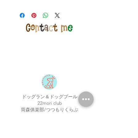
します
【店舗受取専用】特別価格でご購入希
望のお客様はカートで「店舗受取」を
ご選択ください
※店舗受取特別価格で通常発送をご選
択いただいた場合はご注文の修正また
は一旦キャンセルをさせて頂く場合が
ございますのであらためてご注文下さ
いませ
店頭受取での納期はメーカー在庫のあ
るもので5日程度でございます
※購入のタイミングや商品によって前
後する場合もございますが、特別な理
由がない限り上記納期以内とお考え下
さい
また、当店在庫はメーカー国内在庫と
ドッグラン＆ドッグプール
リンクいたしておりますが、タイミン
22mori club
グにより売り切れる場合もございます
筒森俱楽部/つつもりくらぶ
22mori.com
〒298-0266
​千葉県夷隅郡大多喜町筒森1151
22moriclub@gmail.com