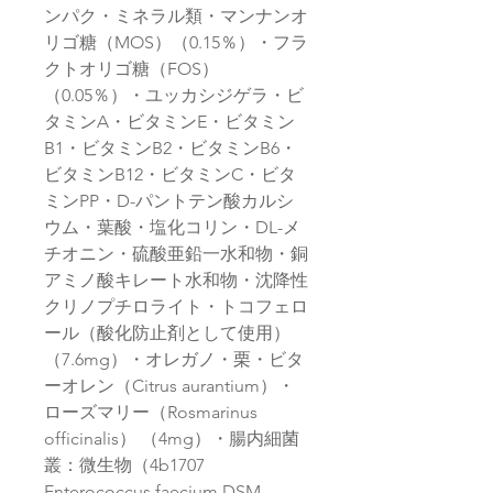
ンパク・ミネラル類・マンナンオ
リゴ糖（MOS）（0.15％）・フラ
クトオリゴ糖（FOS）
（0.05％）・ユッカシジゲラ・ビ
タミンA・ビタミンE・ビタミン
B1・ビタミンB2・ビタミンB6・
ビタミンB12・ビタミンC・ビタ
ミンPP・D-パントテン酸カルシ
ウム・葉酸・塩化コリン・DL-メ
チオニン・硫酸亜鉛一水和物・銅
アミノ酸キレート水和物・沈降性
クリノプチロライト・トコフェロ
ール（酸化防止剤として使用）
（7.6mg）・オレガノ・栗・ビタ
ーオレン（Citrus aurantium）・
ローズマリー（Rosmarinus
officinalis） （4mg）・腸内細菌
叢：微生物（4b1707
Enterococcus faecium DSM