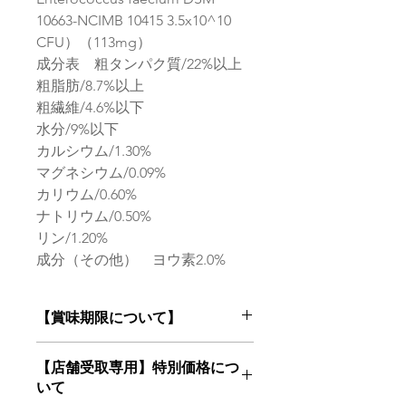
10663-NCIMB 10415 3.5x10^10
CFU）（113mg）
成分表 粗タンパク質/22%以上
粗脂肪/8.7%以上
粗繊維/4.6%以下
水分/9%以下
カルシウム/1.30%
マグネシウム/0.09%
カリウム/0.60%
ナトリウム/0.50%
リン/1.20%
成分（その他） ヨウ素2.0%
【賞味期限について】
フードは鮮度が命！
【店舗受取専用】特別価格につ
当店はお客様にご注文を頂いてからメ
いて
ーカー最新ロットの商品をお届けいた