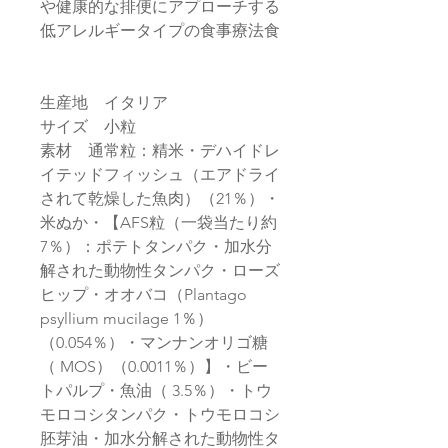
や健康的な排便にアプローチする
低アレルギータイプの食事療法食
生産地 イタリア
サイズ 小粒
素材 通常粒：精米・デハイドレ
イテッドフィッシュ（エアドライ
されて乾燥した魚肉）（21％）・
米ぬか・【AFS粒（一袋当たり約
7％）：ポテトタンパク・加水分
解された動物性タンパク・ローズ
ヒップ・オオバコ（Plantago
psyllium mucilage 1％）
（0.054％）・マンナンオリゴ糖
（ MOS）（0.0011％）】・ビー
トパルプ・魚油（ 3.5％）・トウ
モロコシタンパク・トウモロコシ
胚芽油・加水分解された動物性タ