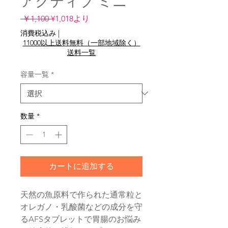
アクティブ ミニ
通
セ
 ￥1,100 
¥1,018
より
常
ー
消費税込み
|
価
ル
11000以上送料無料（一部地域除く）
格
価
送料一覧
格
容量一覧
*
数量
*
カートに追加する
天然の魚原料で作られた通常粒と
オレガノ・乳酸菌などの成分を守
るAFSタブレットで胃腸のお悩み