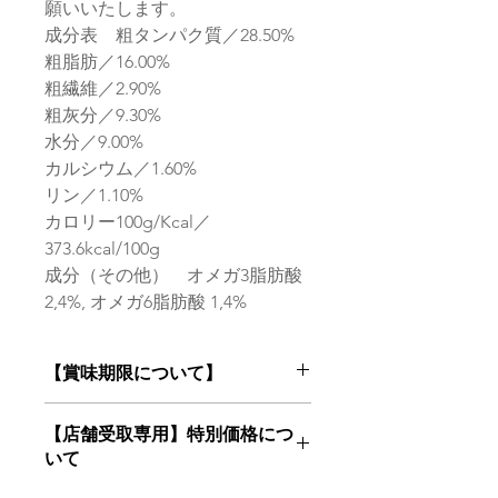
願いいたします。
成分表 粗タンパク質／28.50%
粗脂肪／16.00%
粗繊維／2.90%
粗灰分／9.30%
水分／9.00%
カルシウム／1.60%
リン／1.10%
カロリー100g/Kcal／
373.6kcal/100g
成分（その他） オメガ3脂肪酸
2,4%, オメガ6脂肪酸 1,4%
【賞味期限について】
フードは鮮度が命！
【店舗受取専用】特別価格につ
当店はお客様にご注文を頂いてからメ
いて
ーカー最新ロットの商品をお届けいた
します