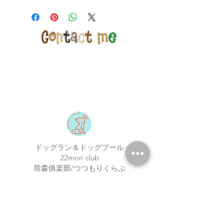
【店舗受取専用】特別価格でご購入希
望のお客様はカートで「店舗受取」を
ご選択ください
※店舗受取特別価格で通常発送をご選
択いただいた場合はご注文の修正また
は一旦キャンセルをさせて頂く場合が
ございますのであらためてご注文下さ
いませ
店頭受取での納期はメーカー在庫のあ
るもので5日程度でございます
※購入のタイミングや商品によって前
後する場合もございますが、特別な理
由がない限り上記納期以内とお考え下
さい
また、当店在庫はメーカー国内在庫と
ドッグラン＆ドッグプール
リンクいたしておりますが、タイミン
22mori club
グにより売り切れる場合もございます
筒森俱楽部/つつもりくらぶ
22mori.com
〒298-0266
​千葉県夷隅郡大多喜町筒森1151
22moriclub@gmail.com
Tel/Fax:
0470-62-6310