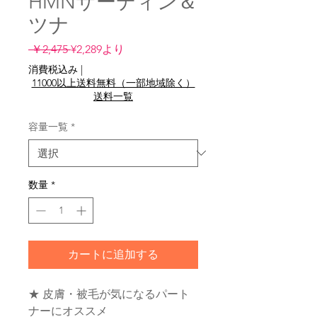
HMNサーディン＆
ツナ
通
セ
 ￥2,475 
¥2,289
より
常
ー
消費税込み
|
価
ル
11000以上送料無料（一部地域除く）
格
価
送料一覧
格
容量一覧
*
数量
*
カートに追加する
★ 皮膚・被毛が気になるパート
ナーにオススメ