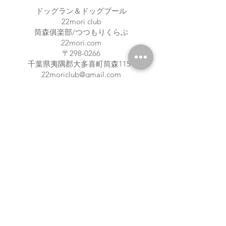
ドッグラン＆ドッグプール
22mori club
筒森俱楽部/つつもりくらぶ
22mori.com
〒298-0266
​千葉県夷隅郡大多喜町筒森1151
22moriclub@gmail.com
Tel/Fax:
0470-62-6310
​直通:
080-8087-1524