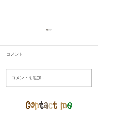
コメント
ゲリラセール開
コメントを追加…
営業時間の変更と今期プ
ールオープン及び価格一
部改訂のお知らせ