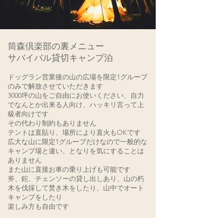
筒森倶楽部の裏メニュー
サバイバル貸切キャンプ泊
ドッグラン営業後の山の広場を限定1グループ
のみで解放させていただきます
3000坪の山をご自由にお使いください、自力
でなんとか出来る人向け、ハッキリ言って上
級者向けです
その代わり制約もありません
テントは直貼り、場所により直火もOKです
広大な山に限定1グループだけなので一般的な
キャンプ場と違い、となりを気にすることは
ありません
また山に直接お車の乗り上げも可能です
斧、鉈、チェンソーの貸し出しあり、山の朽
木を伐採して焚き木をしたり、山中でオート
キャンプをしたり
​楽しみ方も自由です