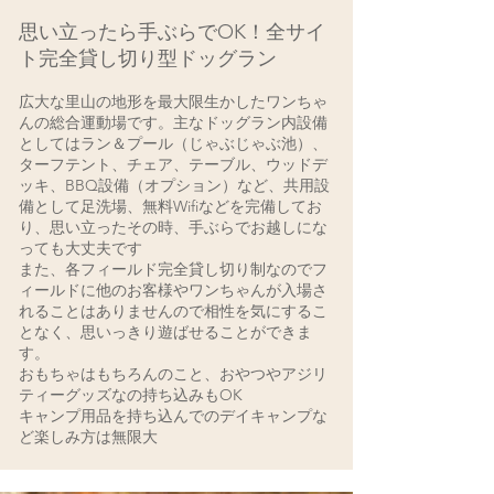
思い立ったら
手ぶらでOK！
​全サイ
ト完全貸し切り型ドッグラン
広大な里山の地形を最大限生かしたワンちゃ
んの総合運動場です。
主なドッグラン内設備
としてはラン＆プール（じゃぶじゃぶ池）、
ターフテント、チェア
、テーブル、ウッドデ
ッキ
、BBQ設備（
オプション）など、
共用設
備として足洗場
、無料Wifiなどを完備してお
り、思い立ったその時、手ぶらでお越しにな
っても大丈夫です
また、各フィールド完全貸し切り制
​なので
フ
ィールドに他のお客様やワンちゃんが入場さ
れることはありませんので
相性を気にするこ
となく、思いっきり遊ばせることができま
す。
おもちゃはもちろんのこと、おやつやアジリ
ティーグッズなの持ち込みもOK
​キャンプ用品を持ち込んでのデイキャンプな
ど楽しみ方は無限大