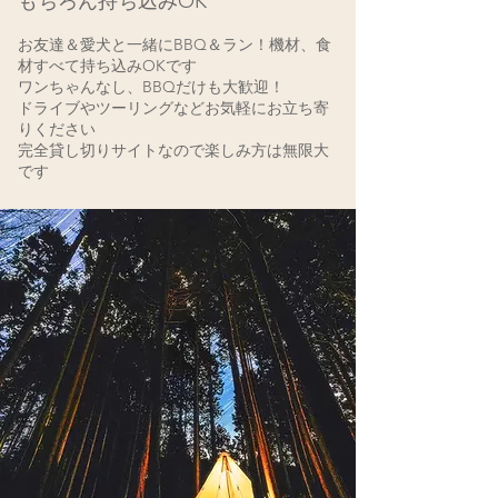
もちろん持ち込みOK
お友達
＆愛犬
と一緒にBBQ＆ラン
！機材、食
材すべて持ち込みOKです
ワンちゃんなし、BBQだけも大歓迎！
ドライブやツーリングなどお気軽にお立ち寄
りください
​完全貸し切りサイトなので
楽しみ方は無限大
です​