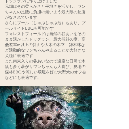
ドッグランに作り上げました
元畑はその柔らかさと平坦さを活かし、ワン
ちゃんの足腰に負担の無いよう最大限の配慮
がなされています
さらにプール（じゃぶじゃぶ池）もあり、
プ
ールサイドBBQも可能です
フォレストフィールドは自然の谷あいをその
まま活かしたドッグラン
、
最大傾斜60度、高
低差30m以上の斜面や大木の木立、雑木林な
ど
活動的なワンちゃんや走ることが大好きな
犬種に最適
です
また南東入りの谷あいなので適度な日照で木
陰も多く暑がりワンちゃんも大喜び、夏場の
森林BBQや涼しい環境を好む大型犬のオフ会
などにも最適です。