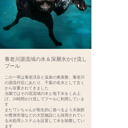
養老川源流域の水＆深層水かけ流し
プール
この一帯は養老渓谷と温泉の奥座敷、養老川
の源流付近にあたり、
千葉の名水として古く
から珍重されてきました
当園ではその現流域の水と地下水をくみ上
げ、24時間かけ流しでプールに利用していま
す
またワンちゃんが衛生的に遊べるよう水族館
や豊洲市場などの大型施設にも採用されてい
る水処理システムを設置して水を除菌してい
ます